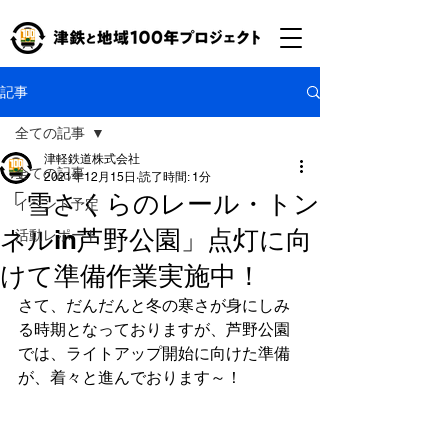
記事
全ての記事
津軽鉄道株式会社
全ての記事
2021年12月15日
読了時間: 1分
「雪さくらのレール・トン
イベント予定
ネルin芦野公園」点灯に向
活動レポート
けて準備作業実施中！
さて、だんだんと冬の寒さが身にしみ
る時期となっておりますが、芦野公園
では、ライトアップ開始に向けた準備
が、着々と進んでおります～！