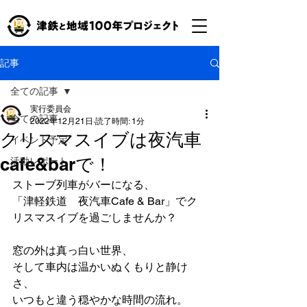
記事
全ての記事
実行委員会
全ての記事
2022年12月21日
読了時間: 1分
クリスマスイブは夜汽車
イベント予定
cafe&barで！
活動レポート
ストーブ列車がバーになる、
「津軽鉄道　夜汽車Cafe & Bar」でク
リスマスイブを過ごしませんか？
窓の外は真っ白い世界、
そして車内は温かいぬくもりと静け
さ、
いつもと違う穏やかな時間の流れ。