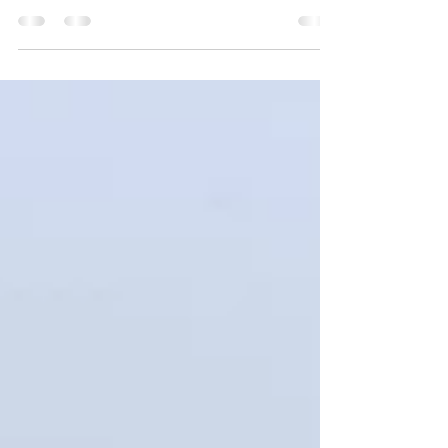
らのレールトンネルin芦野公園駅」。 コロナ禍に
も関わらず、たくさんの方に注目いただきまし
た。 心から、御礼申し上げます。 そして… 本日2
月20日（日）をもちまして、 この冬の実施を終了
させていただきます！！！ ...