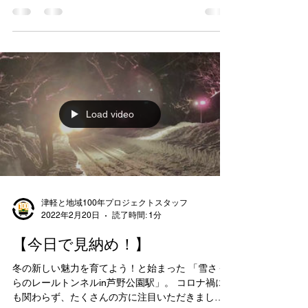
が 今年も正式にスタートしました。 毎日16：30～
21：00ころまで、3月下旬まで実施します。 今年
は、 沿線地域などの団体・企業・個人の皆様から
の協賛で、...
Load video
津軽と地域100年プロジェクトスタッフ
2022年2月20日
読了時間: 1分
【今日で見納め！】
冬の新しい魅力を育てよう！と始まった 「雪さく